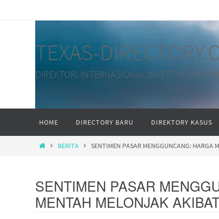
Skip
to
content
TEXAS-DIRECTORY.
DIREKTORI INTERNASIONAL INVESTOR INDON
Skip
HOME
DIRECTORY BARU
DIREKTORY KASUS
to
content
HOME
BERITA
SENTIMEN PASAR MENGGUNCANG: HARGA M
SENTIMEN PASAR MENGGU
MENTAH MELONJAK AKIBAT