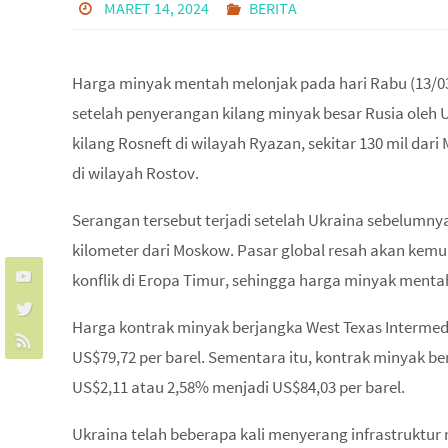
MARET 14, 2024
BERITA
Harga minyak mentah melonjak pada hari Rabu (13/03
setelah penyerangan kilang minyak besar Rusia oleh 
kilang Rosneft di wilayah Ryazan, sekitar 130 mil dar
di wilayah Rostov.
Serangan tersebut terjadi setelah Ukraina sebelumnya
kilometer dari Moskow. Pasar global resah akan kem
konflik di Eropa Timur, sehingga harga minyak menta
Harga kontrak minyak berjangka West Texas Intermedi
US$79,72 per barel. Sementara itu, kontrak minyak b
US$2,11 atau 2,58% menjadi US$84,03 per barel.
Ukraina telah beberapa kali menyerang infrastruktur 