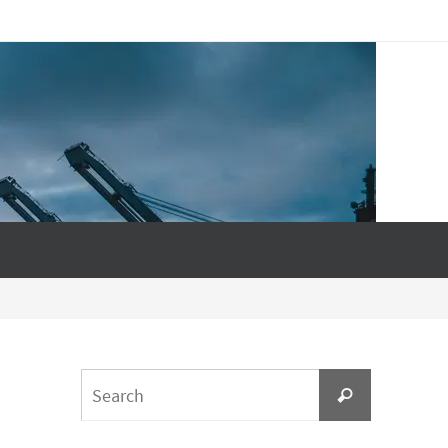
Search
Search
for: