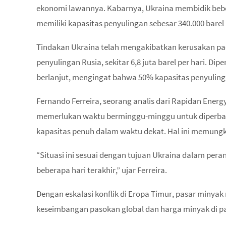
ekonomi lawannya. Kabarnya, Ukraina membidik bebera
memiliki kapasitas penyulingan sebesar 340.000 barel 
Tindakan Ukraina telah mengakibatkan kerusakan pada
penyulingan Rusia, sekitar 6,8 juta barel per hari. 
berlanjut, mengingat bahwa 50% kapasitas penyuling
Fernando Ferreira, seorang analis dari Rapidan Ener
memerlukan waktu berminggu-minggu untuk diperbaik
kapasitas penuh dalam waktu dekat. Hal ini memungk
“Situasi ini sesuai dengan tujuan Ukraina dalam pera
beberapa hari terakhir,” ujar Ferreira.
Dengan eskalasi konflik di Eropa Timur, pasar minya
keseimbangan pasokan global dan harga minyak di pa