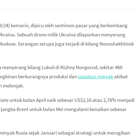
/24) kemarin, dipicu oleh sentimen pasar yang berkembang
Ukraina. Sebuah drone milik Ukraina dilaporkan menyerang
i Moskow. Serangan serupa juga terjadi di kilang Novoshakhtinsk
 menyerang kilang Lukoil di Nizhny Novgorod, sekitar 460
ungkinan berkurangnya produksi dan
pasokan minyak
akibat
h melonjak.
ate untuk bulan April naik sebesar US$2,16 atau 2,78% menjadi
erjangka Brent untuk bulan Mei mengalami kenaikan sebesar
minyak Rusia sejak Januari sebagai strategi untuk merugikan