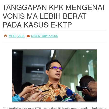
VONIS MA LEBIH BERAT
PADA KASUS E-KTP
MEI 9, 2018
DIREKTORY KASUS
Dua terdakwa kasus e-KTP Irman dan Sigiharto mendapatkan hukuman
lebih bera…