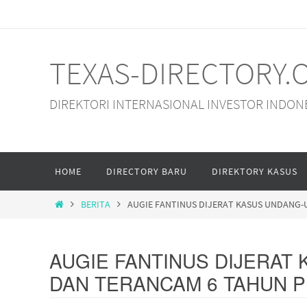
Skip
to
content
TEXAS-DIRECTORY.
DIREKTORI INTERNASIONAL INVESTOR INDON
Skip
HOME
DIRECTORY BARU
DIREKTORY KASUS
to
content
HOME
BERITA
AUGIE FANTINUS DIJERAT KASUS UNDANG-
AUGIE FANTINUS DIJERAT
DAN TERANCAM 6 TAHUN 