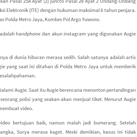
kan Pasal 25A Ayat (2) juncto Pasal 28 Ayat 2 Undang-Undang
si Elektronik (ITE) dengan hukuman maksimal 6 tahun penjara.
 Polda Metro Jaya, Kombes Pol Argo Yuwono.
ian adalah handphone dan akun instagram yang digunakan Augie
ya di dunia hiburan merasa sedih. Salah satunya adalah artis
ie yang saat ini ditahan di Polda Metro Jaya untuk memberik
kesalahpahaman.
ialami Augie. Saat itu Augie berencana menonton pertandingan
seorang polisi yang seakan-akan menjual tiket. Menurut Augie
 membuat video.
ideo bertujuan baik, namun malah jadi bumerang. Setelah
angka, Surya merasa kaget. Meski demikian, kasus ini tidak