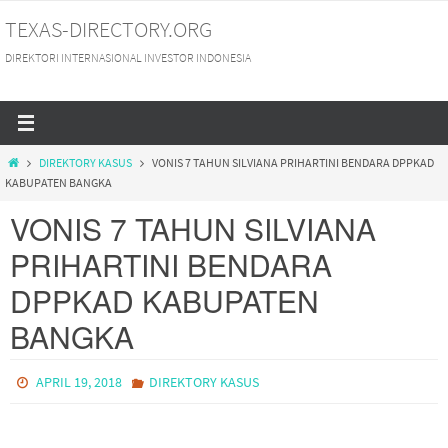
Skip
TEXAS-DIRECTORY.ORG
to
DIREKTORI INTERNASIONAL INVESTOR INDONESIA
content
HOME
DIREKTORY KASUS
VONIS 7 TAHUN SILVIANA PRIHARTINI BENDARA DPPKAD
KABUPATEN BANGKA
VONIS 7 TAHUN SILVIANA
PRIHARTINI BENDARA
DPPKAD KABUPATEN
BANGKA
APRIL 19, 2018
DIREKTORY KASUS