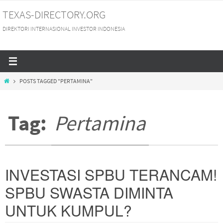
Skip
TEXAS-DIRECTORY.ORG
to
DIREKTORI INTERNASIONAL INVESTOR INDONESIA
content
HOME
POSTS TAGGED "PERTAMINA"
Tag:
Pertamina
INVESTASI SPBU TERANCAM!
SPBU SWASTA DIMINTA
UNTUK KUMPUL?