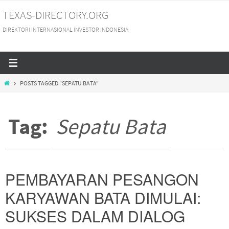
Skip
TEXAS-DIRECTORY.ORG
to
DIREKTORI INTERNASIONAL INVESTOR INDONESIA
content
HOME
POSTS TAGGED "SEPATU BATA"
Tag:
Sepatu Bata
PEMBAYARAN PESANGON
KARYAWAN BATA DIMULAI:
SUKSES DALAM DIALOG