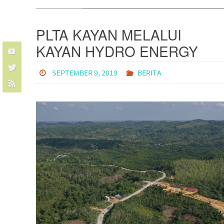
PLTA KAYAN MELALUI
KAYAN HYDRO ENERGY
JALIN KERJA SAMA BISNIS
SEPTEMBER 9, 2019
BERITA
DENGAN PLN