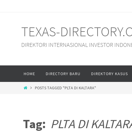
Skip
to
content
TEXAS-DIRECTORY.
DIREKTORI INTERNASIONAL INVESTOR INDON
Skip
HOME
DIRECTORY BARU
DIREKTORY KASUS
to
content
HOME
POSTS TAGGED "PLTA DI KALTARA"
Tag:
PLTA DI KALTAR