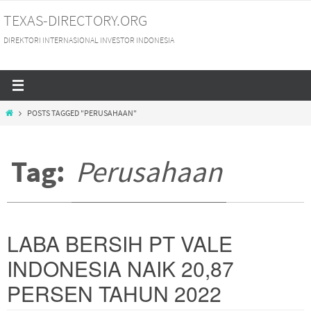
Skip
TEXAS-DIRECTORY.ORG
to
DIREKTORI INTERNASIONAL INVESTOR INDONESIA
content
HOME
POSTS TAGGED "PERUSAHAAN"
Tag:
Perusahaan
LABA BERSIH PT VALE
INDONESIA NAIK 20,87
PERSEN TAHUN 2022