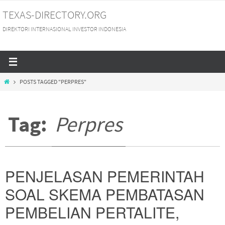
Skip
TEXAS-DIRECTORY.ORG
to
DIREKTORI INTERNASIONAL INVESTOR INDONESIA
content
HOME
POSTS TAGGED "PERPRES"
Tag:
Perpres
PENJELASAN PEMERINTAH
SOAL SKEMA PEMBATASAN
PEMBELIAN PERTALITE,