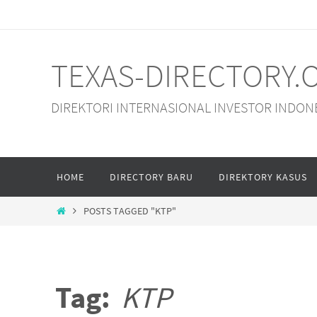
Skip
to
content
TEXAS-DIRECTORY.
DIREKTORI INTERNASIONAL INVESTOR INDON
Skip
HOME
DIRECTORY BARU
DIREKTORY KASUS
to
content
HOME
POSTS TAGGED "KTP"
Tag:
KTP