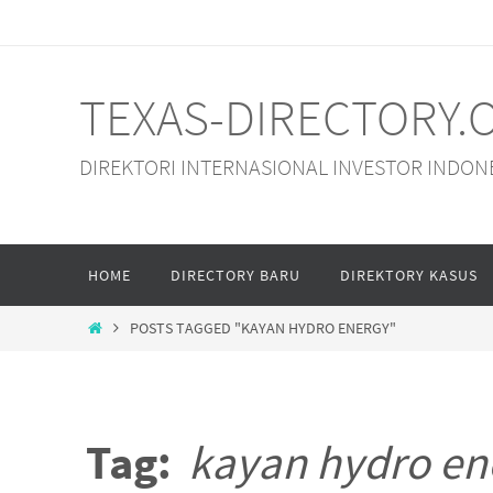
Skip
to
content
TEXAS-DIRECTORY.
DIREKTORI INTERNASIONAL INVESTOR INDON
Skip
HOME
DIRECTORY BARU
DIREKTORY KASUS
to
content
HOME
POSTS TAGGED "KAYAN HYDRO ENERGY"
Tag:
kayan hydro en