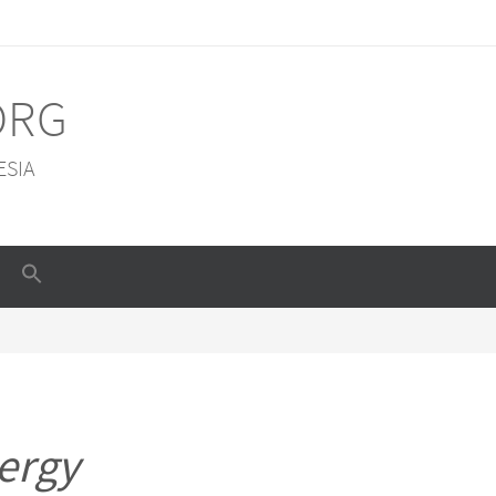
ORG
ESIA
ergy