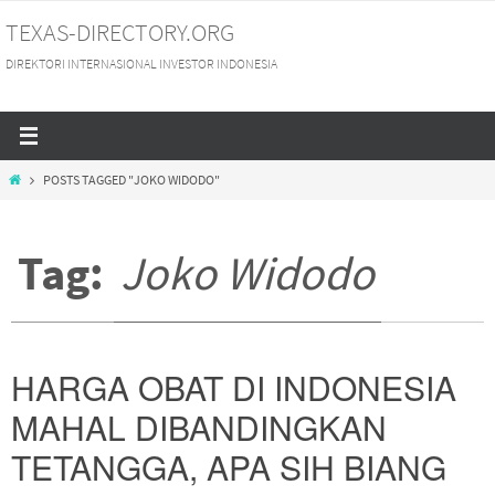
Skip
TEXAS-DIRECTORY.ORG
to
DIREKTORI INTERNASIONAL INVESTOR INDONESIA
content
HOME
POSTS TAGGED "JOKO WIDODO"
Tag:
Joko Widodo
HARGA OBAT DI INDONESIA
MAHAL DIBANDINGKAN
TETANGGA, APA SIH BIANG