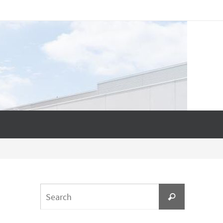
Search
Search
for: