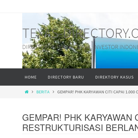
Skip
to
content
TEXAS-DIRECTORY.
DIREKTORI INTERNASIONAL INVESTOR INDON
Skip
HOME
DIRECTORY BARU
DIREKTORY KASUS
to
content
HOME
BERITA
GEMPAR! PHK KARYAWAN CITI CAPAI 1.000
GEMPAR! PHK KARYAWAN CI
RESTRUKTURISASI BERLA