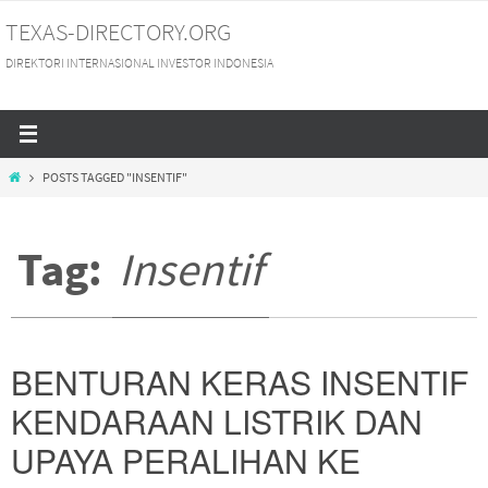
Skip
TEXAS-DIRECTORY.ORG
to
DIREKTORI INTERNASIONAL INVESTOR INDONESIA
content
HOME
POSTS TAGGED "INSENTIF"
Tag:
Insentif
BENTURAN KERAS INSENTIF
KENDARAAN LISTRIK DAN
UPAYA PERALIHAN KE