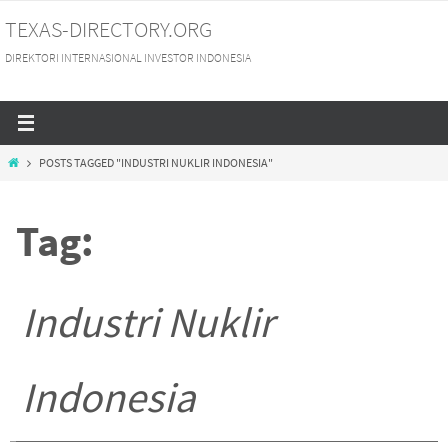
Skip
TEXAS-DIRECTORY.ORG
to
DIREKTORI INTERNASIONAL INVESTOR INDONESIA
content
HOME
POSTS TAGGED "INDUSTRI NUKLIR INDONESIA"
Tag:
Industri Nuklir
Indonesia