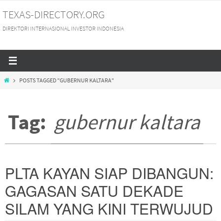
Skip
TEXAS-DIRECTORY.ORG
to
DIREKTORI INTERNASIONAL INVESTOR INDONESIA
content
HOME
POSTS TAGGED "GUBERNUR KALTARA"
Tag:
gubernur kaltara
PLTA KAYAN SIAP DIBANGUN:
GAGASAN SATU DEKADE
SILAM YANG KINI TERWUJUD