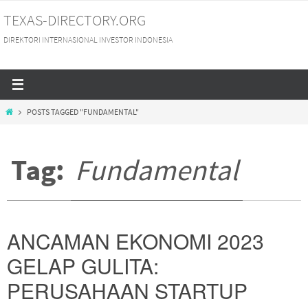
Skip
TEXAS-DIRECTORY.ORG
to
DIREKTORI INTERNASIONAL INVESTOR INDONESIA
content
HOME
POSTS TAGGED "FUNDAMENTAL"
Tag:
Fundamental
ANCAMAN EKONOMI 2023
GELAP GULITA:
PERUSAHAAN STARTUP