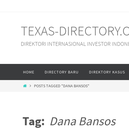
Skip
to
content
TEXAS-DIRECTORY.
DIREKTORI INTERNASIONAL INVESTOR INDON
Skip
HOME
DIRECTORY BARU
DIREKTORY KASUS
to
content
HOME
POSTS TAGGED "DANA BANSOS"
Tag:
Dana Bansos