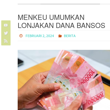
MENKEU UMUMKAN
LONJAKAN DANA BANSOS
DI APBN 2024: DETIL DAN
FEBRUARI 2, 2024
BERITA
IMPLIKASINYA!