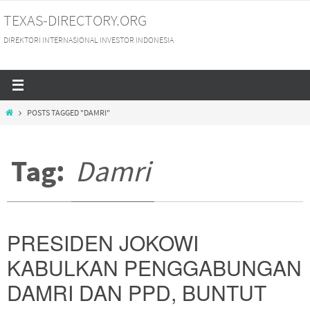
Skip
TEXAS-DIRECTORY.ORG
to
DIREKTORI INTERNASIONAL INVESTOR INDONESIA
content
HOME
POSTS TAGGED "DAMRI"
Tag:
Damri
PRESIDEN JOKOWI
KABULKAN PENGGABUNGAN
DAMRI DAN PPD, BUNTUT