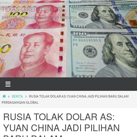
Skip
TEXAS-DIRECTORY.ORG
to
DIREKTORI INTERNASIONAL INVESTOR INDONESIA
content
HOME
BERITA
RUSIA TOLAK DOLAR AS: YUAN CHINA JADI PILIHAN BARU DALAM
PERDAGANGAN GLOBAL
RUSIA TOLAK DOLAR AS:
YUAN CHINA JADI PILIHAN