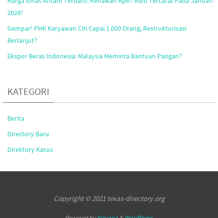
Harga Emas Antam Terbaru: Kenaikan Rp67 Ribu Tercatat Pada Januari
2026!
Gempar! PHK Karyawan Citi Capai 1.000 Orang, Restrukturisasi
Berlanjut?
Ekspor Beras Indonesia: Malaysia Meminta Bantuan Pangan?
KATEGORI
Berita
Directory Baru
Direktory Kasus
Copyright © 2021 texas-directory.org
Powered by
Nirvana
&
WordPress.