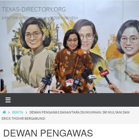
Skip
TEXAS-DIRECTORY.ORG
to
DIREKTORI INTERNASIONAL INVESTOR INDONESIA
content
HOME
BERITA
DEWAN PENGAWAS DANANTARA DIUMUMKAN: SRI MULYANI DAN
ERICK THOHIR BERGABUNG!
DEWAN PENGAWAS