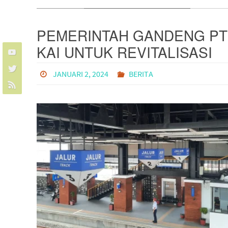
PEMERINTAH GANDENG PT
KAI UNTUK REVITALISASI
STASIUN-STASIUN
JANUARI 2, 2024
BERITA
STRATEGIS DI PULAU JAWA