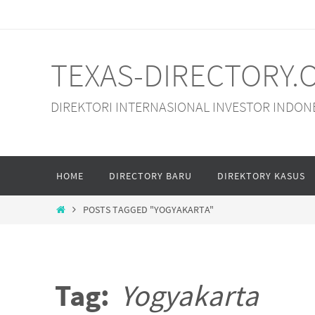
Skip
to
content
TEXAS-DIRECTORY.
DIREKTORI INTERNASIONAL INVESTOR INDON
Skip
HOME
DIRECTORY BARU
DIREKTORY KASUS
to
content
HOME
POSTS TAGGED "YOGYAKARTA"
Tag:
Yogyakarta