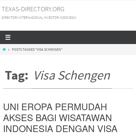
Skip
TEXAS-DIRECTORY.ORG
to
DIREKTORI INTERNASIONAL INVESTOR INDONESIA
content
HOME
POSTS TAGGED "VISA SCHENGEN"
Tag:
Visa Schengen
UNI EROPA PERMUDAH
AKSES BAGI WISATAWAN
INDONESIA DENGAN VISA