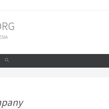
ORG
ESIA
mpany