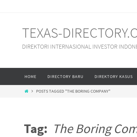
Skip
to
content
TEXAS-DIRECTORY.
DIREKTORI INTERNASIONAL INVESTOR INDON
Skip
HOME
DIRECTORY BARU
DIREKTORY KASUS
to
content
HOME
POSTS TAGGED "THE BORING COMPANY"
Tag:
The Boring Co