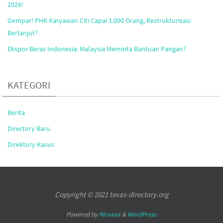
2026!
Gempar! PHK Karyawan Citi Capai 1.000 Orang, Restrukturisasi
Berlanjut?
Ekspor Beras Indonesia: Malaysia Meminta Bantuan Pangan?
KATEGORI
Berita
Directory Baru
Direktory Kasus
Copyright © 2021 texas-directory.org
Powered by
Nirvana
&
WordPress.