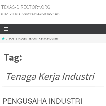
Skip
TEXAS-DIRECTORY.ORG
to
DIREKTORI INTERNASIONAL INVESTOR INDONESIA
content
HOME
POSTS TAGGED "TENAGA KERJA INDUSTRI"
Tag:
Tenaga Kerja Industri
PENGUSAHA INDUSTRI