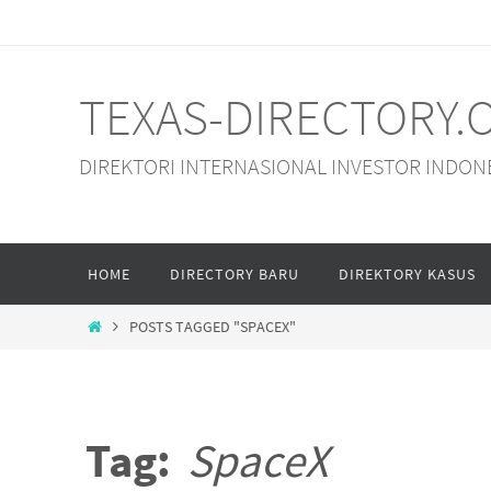
Skip
to
content
TEXAS-DIRECTORY.
DIREKTORI INTERNASIONAL INVESTOR INDON
Skip
HOME
DIRECTORY BARU
DIREKTORY KASUS
to
content
HOME
POSTS TAGGED "SPACEX"
Tag:
SpaceX