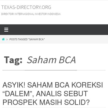
Skip
TEXAS-DIRECTORY.ORG
to
DIREKTORI INTERNASIONAL INVESTOR INDONESIA
content
HOME
POSTS TAGGED "SAHAM BCA"
Tag:
Saham BCA
ASYIK! SAHAM BCA KOREKSI
“DALEM”, ANALIS SEBUT
PROSPEK MASIH SOLID?