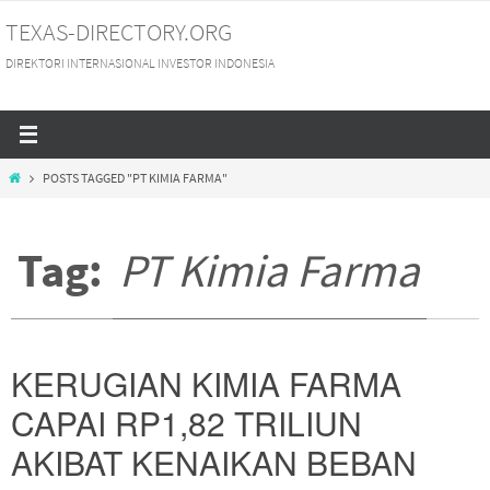
Skip
TEXAS-DIRECTORY.ORG
to
DIREKTORI INTERNASIONAL INVESTOR INDONESIA
content
HOME
POSTS TAGGED "PT KIMIA FARMA"
Tag:
PT Kimia Farma
KERUGIAN KIMIA FARMA
CAPAI RP1,82 TRILIUN
AKIBAT KENAIKAN BEBAN