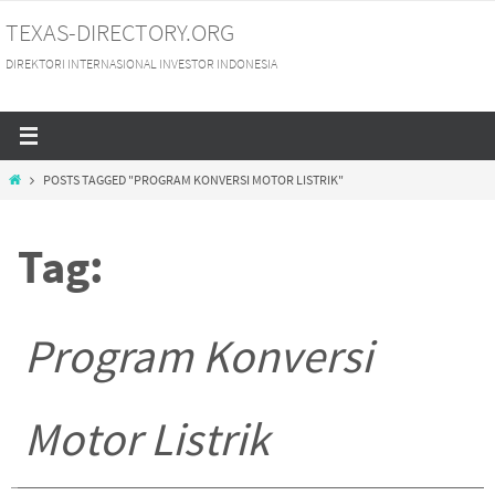
Skip
TEXAS-DIRECTORY.ORG
to
DIREKTORI INTERNASIONAL INVESTOR INDONESIA
content
HOME
POSTS TAGGED "PROGRAM KONVERSI MOTOR LISTRIK"
Tag:
Program Konversi
Motor Listrik