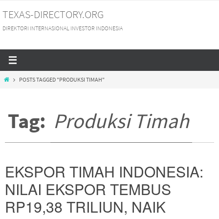
Skip
TEXAS-DIRECTORY.ORG
to
DIREKTORI INTERNASIONAL INVESTOR INDONESIA
content
HOME
POSTS TAGGED "PRODUKSI TIMAH"
Tag:
Produksi Timah
EKSPOR TIMAH INDONESIA:
NILAI EKSPOR TEMBUS
RP19,38 TRILIUN, NAIK