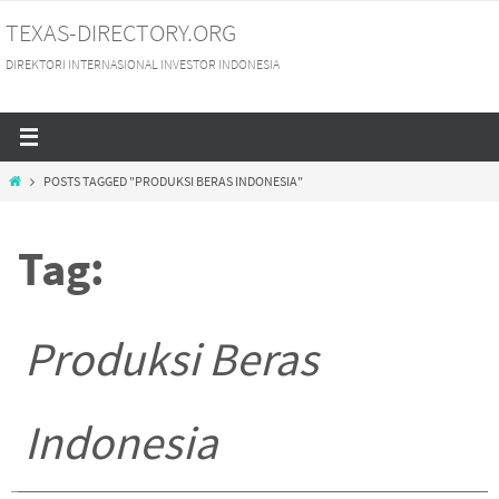
Skip
TEXAS-DIRECTORY.ORG
to
DIREKTORI INTERNASIONAL INVESTOR INDONESIA
content
HOME
POSTS TAGGED "PRODUKSI BERAS INDONESIA"
Tag:
Produksi Beras
Indonesia