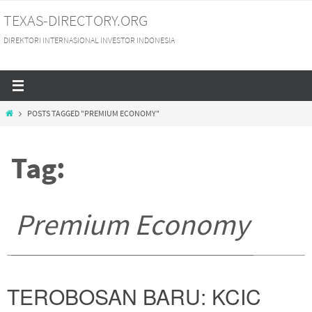
Skip
TEXAS-DIRECTORY.ORG
to
DIREKTORI INTERNASIONAL INVESTOR INDONESIA
content
HOME
POSTS TAGGED "PREMIUM ECONOMY"
Tag:
Premium Economy
TEROBOSAN BARU: KCIC