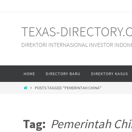
Skip
to
content
TEXAS-DIRECTORY.
DIREKTORI INTERNASIONAL INVESTOR INDON
Skip
HOME
DIRECTORY BARU
DIREKTORY KASUS
to
content
HOME
POSTS TAGGED "PEMERINTAH CHINA"
Tag:
Pemerintah Chi