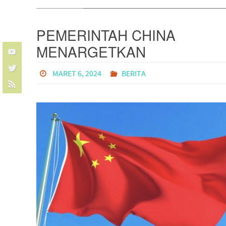
PEMERINTAH CHINA
MENARGETKAN
PERTUMBUHAN EKONOMI
MARET 6, 2024
BERITA
5% PADA 2024: TANTANGA
DAN STRATEGI