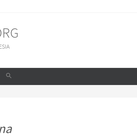
ORG
ESIA
na