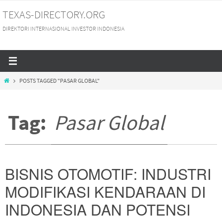
Skip
TEXAS-DIRECTORY.ORG
to
DIREKTORI INTERNASIONAL INVESTOR INDONESIA
content
HOME
POSTS TAGGED "PASAR GLOBAL"
Tag:
Pasar Global
BISNIS OTOMOTIF: INDUSTRI
MODIFIKASI KENDARAAN DI
INDONESIA DAN POTENSI