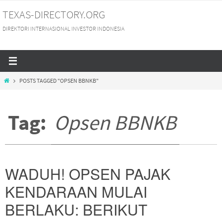
Skip
TEXAS-DIRECTORY.ORG
to
DIREKTORI INTERNASIONAL INVESTOR INDONESIA
content
HOME
POSTS TAGGED "OPSEN BBNKB"
Tag:
Opsen BBNKB
WADUH! OPSEN PAJAK
KENDARAAN MULAI
BERLAKU: BERIKUT