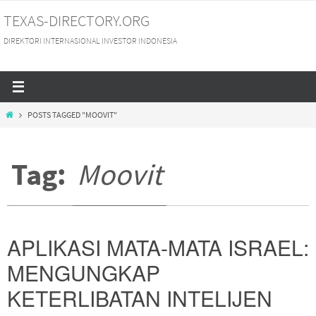
Skip
TEXAS-DIRECTORY.ORG
to
DIREKTORI INTERNASIONAL INVESTOR INDONESIA
content
HOME
POSTS TAGGED "MOOVIT"
Tag:
Moovit
APLIKASI MATA-MATA ISRAEL:
MENGUNGKAP
KETERLIBATAN INTELIJEN