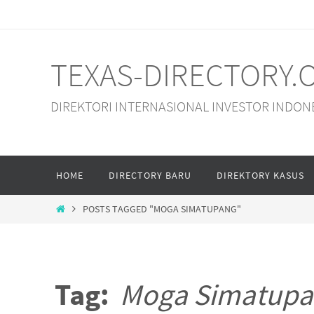
Skip
to
content
TEXAS-DIRECTORY.
DIREKTORI INTERNASIONAL INVESTOR INDON
Skip
HOME
DIRECTORY BARU
DIREKTORY KASUS
to
content
HOME
POSTS TAGGED "MOGA SIMATUPANG"
Tag:
Moga Simatup