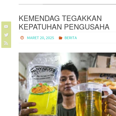
KEMENDAG TEGAKKAN
KEPATUHAN PENGUSAHA
MINYAKITA DENGAN
MARET 20, 2025
BERITA
SANKSI, PASTIKAN TIDAK
TERJADI KELANGKAAN?