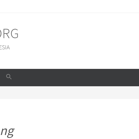
ORG
ESIA
ang