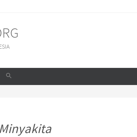
ORG
ESIA
Minyakita