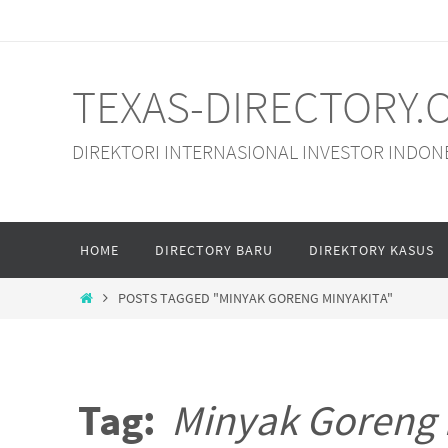
Skip
to
content
TEXAS-DIRECTORY.
DIREKTORI INTERNASIONAL INVESTOR INDON
Skip
HOME
DIRECTORY BARU
DIREKTORY KASUS
to
content
HOME
POSTS TAGGED "MINYAK GORENG MINYAKITA"
Tag:
Minyak Goreng 