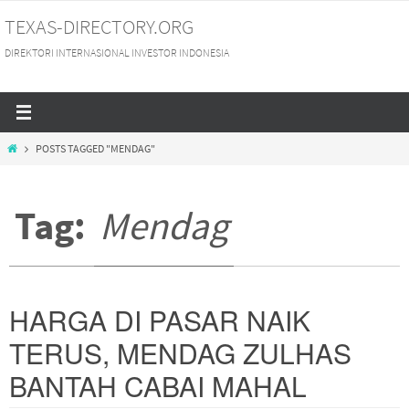
Skip
TEXAS-DIRECTORY.ORG
to
DIREKTORI INTERNASIONAL INVESTOR INDONESIA
content
HOME
POSTS TAGGED "MENDAG"
Tag:
Mendag
HARGA DI PASAR NAIK
TERUS, MENDAG ZULHAS
BANTAH CABAI MAHAL