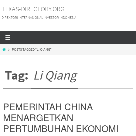
Skip
TEXAS-DIRECTORY.ORG
to
DIREKTORI INTERNASIONAL INVESTOR INDONESIA
content
HOME
POSTS TAGGED "LI QIANG"
Tag:
Li Qiang
PEMERINTAH CHINA
MENARGETKAN
PERTUMBUHAN EKONOMI