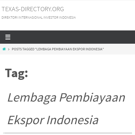
Skip
TEXAS-DIRECTORY.ORG
to
DIREKTORI INTERNASIONAL INVESTOR INDONESIA
content
HOME
POSTS TAGGED "LEMBAGA PEMBIAYAAN EKSPOR INDONESIA"
Tag:
Lembaga Pembiayaan
Ekspor Indonesia