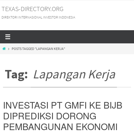
Skip
TEXAS-DIRECTORY.ORG
to
DIREKTORI INTERNASIONAL INVESTOR INDONESIA
content
HOME
POSTS TAGGED "LAPANGAN KERJA"
Tag:
Lapangan Kerja
INVESTASI PT GMFI KE BIJB
DIPREDIKSI DORONG
PEMBANGUNAN EKONOMI