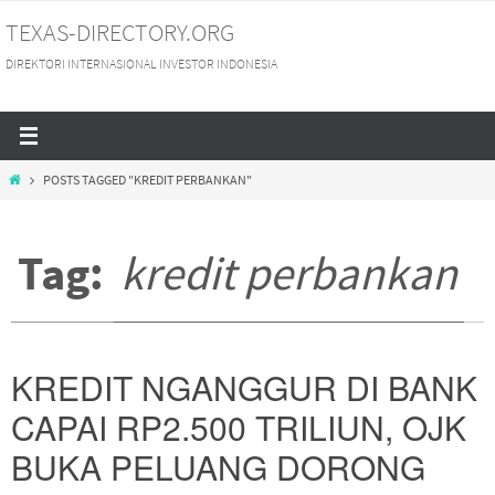
Skip
TEXAS-DIRECTORY.ORG
to
DIREKTORI INTERNASIONAL INVESTOR INDONESIA
content
HOME
POSTS TAGGED "KREDIT PERBANKAN"
Tag:
kredit perbankan
KREDIT NGANGGUR DI BANK
CAPAI RP2.500 TRILIUN, OJK
BUKA PELUANG DORONG