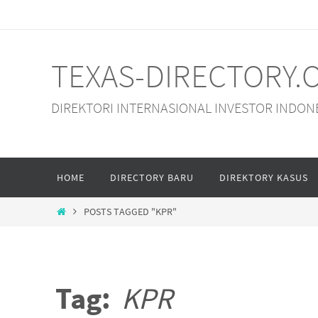
Skip
to
content
TEXAS-DIRECTORY.
DIREKTORI INTERNASIONAL INVESTOR INDON
Skip
HOME
DIRECTORY BARU
DIREKTORY KASUS
to
content
HOME
POSTS TAGGED "KPR"
Tag:
KPR