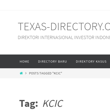
Skip
to
content
TEXAS-DIRECTORY.
DIREKTORI INTERNASIONAL INVESTOR INDON
Skip
HOME
DIRECTORY BARU
DIREKTORY KASUS
to
content
HOME
POSTS TAGGED "KCIC"
Tag:
KCIC