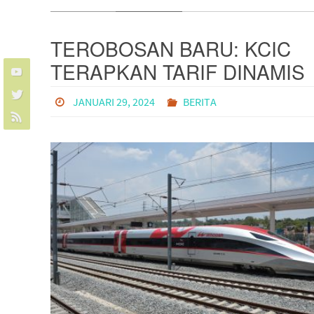
TEROBOSAN BARU: KCIC
TERAPKAN TARIF DINAMIS
UNTUK KERETA CEPAT
JANUARI 29, 2024
BERITA
WHOOSH MULAI 3
FEBRUARI 2024