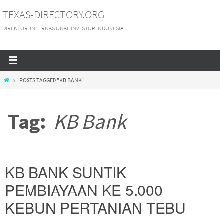
Skip
TEXAS-DIRECTORY.ORG
to
DIREKTORI INTERNASIONAL INVESTOR INDONESIA
content
HOME
POSTS TAGGED "KB BANK"
Tag:
KB Bank
KB BANK SUNTIK
PEMBIAYAAN KE 5.000
KEBUN PERTANIAN TEBU