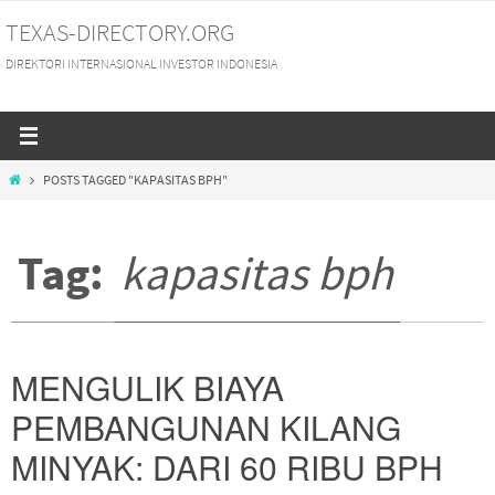
Skip
TEXAS-DIRECTORY.ORG
to
DIREKTORI INTERNASIONAL INVESTOR INDONESIA
content
HOME
POSTS TAGGED "KAPASITAS BPH"
Tag:
kapasitas bph
MENGULIK BIAYA
PEMBANGUNAN KILANG
MINYAK: DARI 60 RIBU BPH