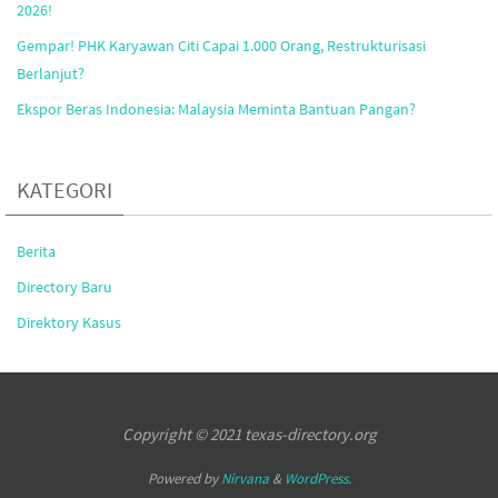
2026!
Gempar! PHK Karyawan Citi Capai 1.000 Orang, Restrukturisasi
Berlanjut?
Ekspor Beras Indonesia: Malaysia Meminta Bantuan Pangan?
KATEGORI
Berita
Directory Baru
Direktory Kasus
Copyright © 2021 texas-directory.org
Powered by
Nirvana
&
WordPress.