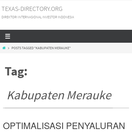
Skip
TEXAS-DIRECTORY.ORG
to
DIREKTORI INTERNASIONAL INVESTOR INDONESIA
content
HOME
POSTS TAGGED "KABUPATEN MERAUKE"
Tag:
Kabupaten Merauke
OPTIMALISASI PENYALURAN