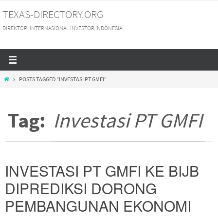
Skip
TEXAS-DIRECTORY.ORG
to
DIREKTORI INTERNASIONAL INVESTOR INDONESIA
content
HOME
POSTS TAGGED "INVESTASI PT GMFI"
Tag:
Investasi PT GMFI
INVESTASI PT GMFI KE BIJB
DIPREDIKSI DORONG
PEMBANGUNAN EKONOMI