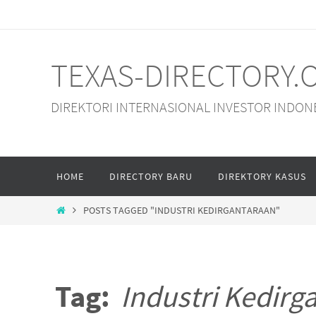
Skip
to
content
TEXAS-DIRECTORY.
DIREKTORI INTERNASIONAL INVESTOR INDON
Skip
HOME
DIRECTORY BARU
DIREKTORY KASUS
to
content
HOME
POSTS TAGGED "INDUSTRI KEDIRGANTARAAN"
Tag:
Industri Kedirg