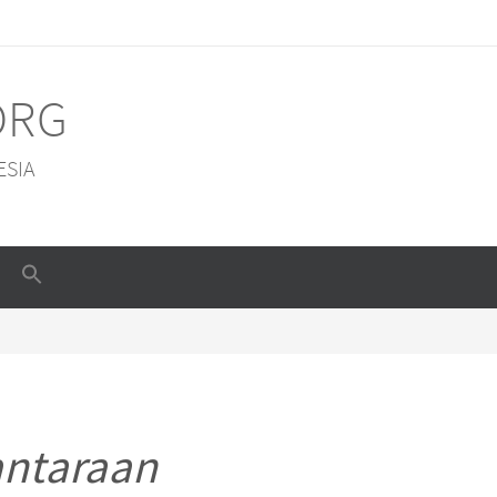
ORG
ESIA
antaraan