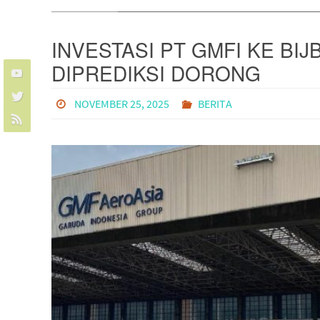
INVESTASI PT GMFI KE BIJ
DIPREDIKSI DORONG
PEMBANGUNAN EKONOMI
NOVEMBER 25, 2025
BERITA
DAN LAPANGAN KERJA DI
JAWA BARAT